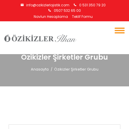
info@ozikizlerlojistik.com
0 531 350 79 20
0507 532 65 00
Navlun Hesaplama
Teklif Formu
Özikizler Şirketler Grubu
Anasayfa
Özikizler Şirketler Grubu