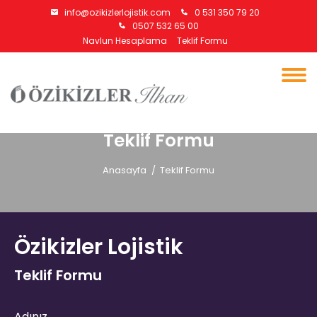
info@ozikizlerlojistik.com
0 531 350 79 20
0507 532 65 00
Navlun Hesaplama
Teklif Formu
Teklif Formu
Anasayfa
Teklif Formu
Özikizler Lojistik
Teklif Formu